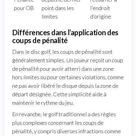
pour OB
point dans les
l’endroit
limites
d’origine
Différences dans l’application des
coups de pénalité
Dans le disc golf, les coups de pénalité sont
généralement simples. Un joueur reçoit un coup
de pénalité pour avoir atterri dans une zone
hors limites ou pour certaines violations, comme
ne pas avoir libéré le disque depuis la zone de
départ désignée. Cette simplicité aide à
maintenir le rythme du jeu.
En revanche, le golf traditionnel a des règles
plus complexes concernant les coups de
pénalité, y compris diverses infractions comme