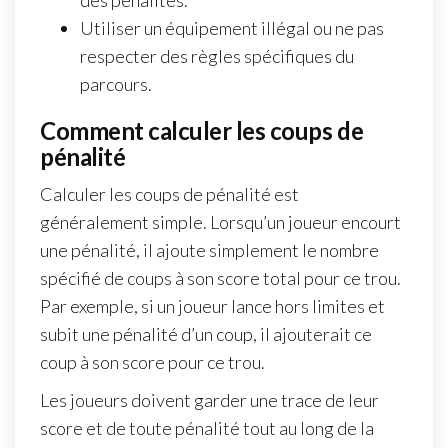
Utiliser un équipement illégal ou ne pas
respecter des règles spécifiques du
parcours.
Comment calculer les coups de
pénalité
Calculer les coups de pénalité est
généralement simple. Lorsqu’un joueur encourt
une pénalité, il ajoute simplement le nombre
spécifié de coups à son score total pour ce trou.
Par exemple, si un joueur lance hors limites et
subit une pénalité d’un coup, il ajouterait ce
coup à son score pour ce trou.
Les joueurs doivent garder une trace de leur
score et de toute pénalité tout au long de la