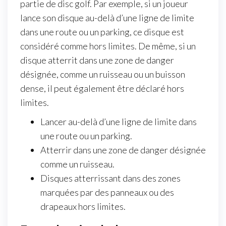
partie de disc golf. Par exemple, si un joueur
lance son disque au-delà d’une ligne de limite
dans une route ou un parking, ce disque est
considéré comme hors limites. De même, si un
disque atterrit dans une zone de danger
désignée, comme un ruisseau ou un buisson
dense, il peut également être déclaré hors
limites.
Lancer au-delà d’une ligne de limite dans
une route ou un parking.
Atterrir dans une zone de danger désignée
comme un ruisseau.
Disques atterrissant dans des zones
marquées par des panneaux ou des
drapeaux hors limites.