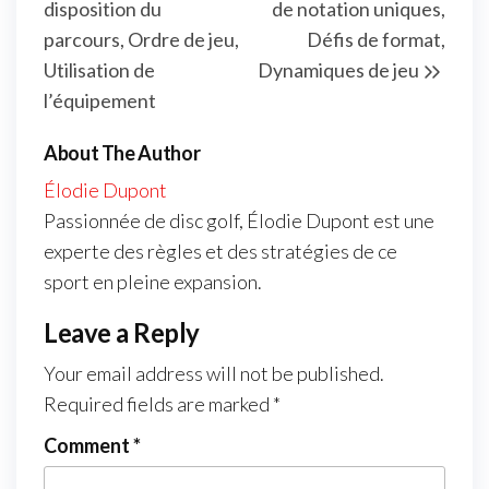
disposition du
de notation uniques,
parcours, Ordre de jeu,
Défis de format,
Utilisation de
Dynamiques de jeu
l’équipement
About The Author
Élodie Dupont
Passionnée de disc golf, Élodie Dupont est une
experte des règles et des stratégies de ce
sport en pleine expansion.
Leave a Reply
Your email address will not be published.
Required fields are marked
*
Comment
*