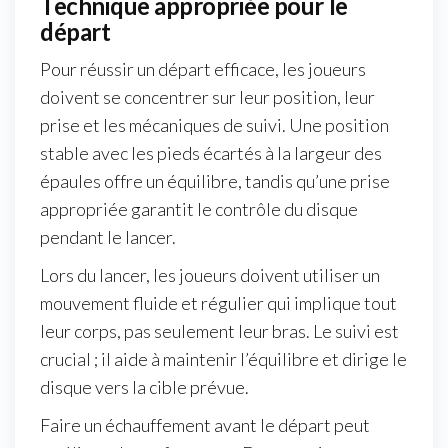
Technique appropriée pour le
départ
Pour réussir un départ efficace, les joueurs
doivent se concentrer sur leur position, leur
prise et les mécaniques de suivi. Une position
stable avec les pieds écartés à la largeur des
épaules offre un équilibre, tandis qu’une prise
appropriée garantit le contrôle du disque
pendant le lancer.
Lors du lancer, les joueurs doivent utiliser un
mouvement fluide et régulier qui implique tout
leur corps, pas seulement leur bras. Le suivi est
crucial ; il aide à maintenir l’équilibre et dirige le
disque vers la cible prévue.
Faire un échauffement avant le départ peut