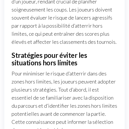
d’un joueur, rendant crucial de planifier
soigneusement les coups. Les joueurs doivent
souvent évaluer le risque de lancers agressifs
par rapport à la possibilité d’atterrir hors
limites, ce qui peut entraîner des scores plus
élevés et affecter les classements des tournois.
Stratégies pour éviter les
situations hors limites
Pour minimiser le risque d’atterrir dans des
zones hors limites, les joueurs peuvent adopter
plusieurs stratégies. Tout d’abord, il est
essentiel de se familiariser avec la disposition
du parcours et d’identifier les zones hors limites
potentielles avant de commencer la partie.
Cette connaissance peut informer la sélection