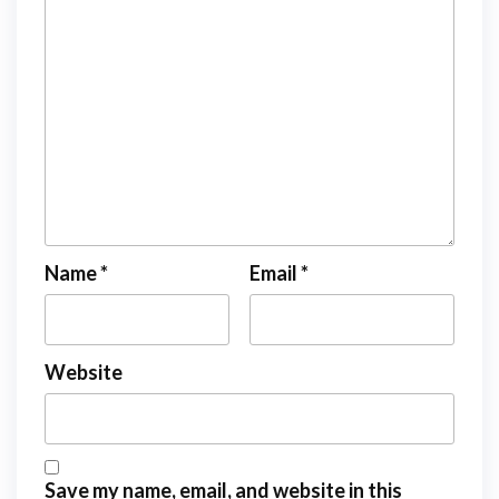
Name
*
Email
*
Website
Save my name, email, and website in this