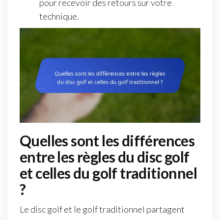
pour recevoir des retours sur votre
technique.
Quelles sont les différences
entre les règles du disc golf
et celles du golf traditionnel
?
Le disc golf et le golf traditionnel partagent