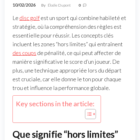
10/02/2026
By
Élodie Dupont
0
Le
disc golf
est un sport qui combine habileté et
stratégie, où la compréhension des règles est
essentielle pour réussir. Les concepts clés
incluent les zones “hors limites” qui entraînent
des coups
de pénalité, ce qui peut affecter de
manière significative le score d’un joueur. De
plus, une technique appropriée lors du départ
est cruciale, car elle donne le ton pour chaque
trou et influence la performance globale.
Key sections in the article:
Que signifie “hors limites”