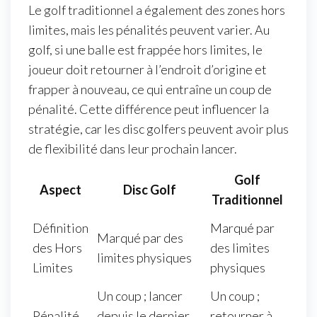
Le golf traditionnel a également des zones hors
limites, mais les pénalités peuvent varier. Au
golf, si une balle est frappée hors limites, le
joueur doit retourner à l’endroit d’origine et
frapper à nouveau, ce qui entraîne un coup de
pénalité. Cette différence peut influencer la
stratégie, car les disc golfers peuvent avoir plus
de flexibilité dans leur prochain lancer.
Golf
Aspect
Disc Golf
Traditionnel
Définition
Marqué par
Marqué par des
des Hors
des limites
limites physiques
Limites
physiques
Un coup ; lancer
Un coup ;
Pénalité
depuis le dernier
retourner à