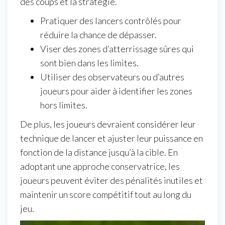
des coups et la stratégie.
Pratiquer des lancers contrôlés pour
réduire la chance de dépasser.
Viser des zones d’atterrissage sûres qui
sont bien dans les limites.
Utiliser des observateurs ou d’autres
joueurs pour aider à identifier les zones
hors limites.
De plus, les joueurs devraient considérer leur
technique de lancer et ajuster leur puissance en
fonction de la distance jusqu’à la cible. En
adoptant une approche conservatrice, les
joueurs peuvent éviter des pénalités inutiles et
maintenir un score compétitif tout au long du
jeu.