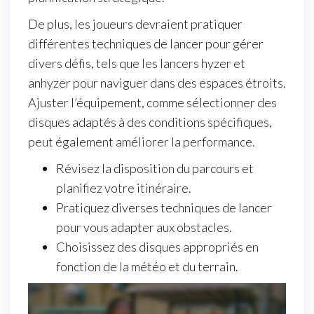
De plus, les joueurs devraient pratiquer
différentes techniques de lancer pour gérer
divers défis, tels que les lancers hyzer et
anhyzer pour naviguer dans des espaces étroits.
Ajuster l’équipement, comme sélectionner des
disques adaptés à des conditions spécifiques,
peut également améliorer la performance.
Révisez la disposition du parcours et
planifiez votre itinéraire.
Pratiquez diverses techniques de lancer
pour vous adapter aux obstacles.
Choisissez des disques appropriés en
fonction de la météo et du terrain.