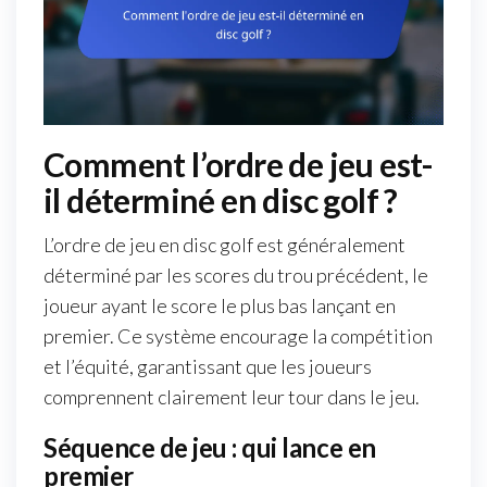
Comment l’ordre de jeu est-
il déterminé en disc golf ?
L’ordre de jeu en disc golf est généralement
déterminé par les scores du trou précédent, le
joueur ayant le score le plus bas lançant en
premier. Ce système encourage la compétition
et l’équité, garantissant que les joueurs
comprennent clairement leur tour dans le jeu.
Séquence de jeu : qui lance en
premier