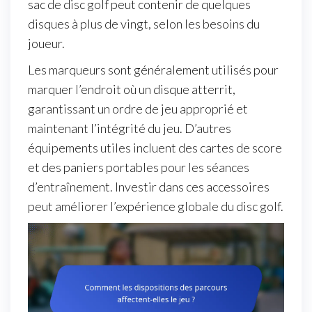
sac de disc golf peut contenir de quelques
disques à plus de vingt, selon les besoins du
joueur.
Les marqueurs sont généralement utilisés pour
marquer l’endroit où un disque atterrit,
garantissant un ordre de jeu approprié et
maintenant l’intégrité du jeu. D’autres
équipements utiles incluent des cartes de score
et des paniers portables pour les séances
d’entraînement. Investir dans ces accessoires
peut améliorer l’expérience globale du disc golf.