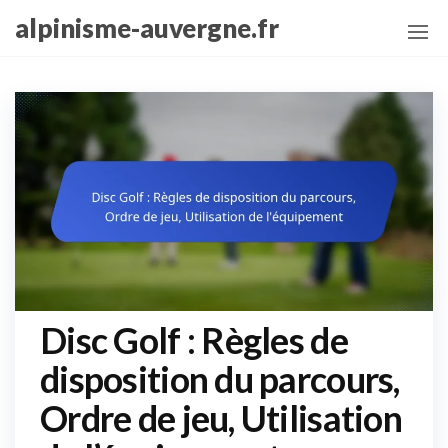
Skip
alpinisme-auvergne.fr
to
the
content
Disc Golf : Règles de
disposition du parcours,
Ordre de jeu, Utilisation