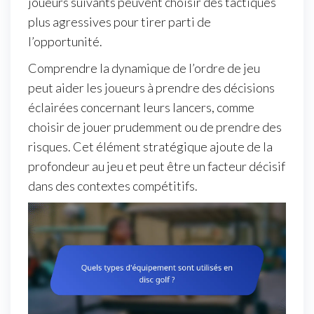
joueurs suivants peuvent choisir des tactiques
plus agressives pour tirer parti de
l’opportunité.
Comprendre la dynamique de l’ordre de jeu
peut aider les joueurs à prendre des décisions
éclairées concernant leurs lancers, comme
choisir de jouer prudemment ou de prendre des
risques. Cet élément stratégique ajoute de la
profondeur au jeu et peut être un facteur décisif
dans des contextes compétitifs.