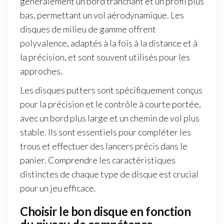
généralement un bord tranchant et un profil plus
bas, permettant un vol aérodynamique. Les
disques de milieu de gamme offrent
polyvalence, adaptés à la fois à la distance et à
la précision, et sont souvent utilisés pour les
approches.
Les disques putters sont spécifiquement conçus
pour la précision et le contrôle à courte portée,
avec un bord plus large et un chemin de vol plus
stable. Ils sont essentiels pour compléter les
trous et effectuer des lancers précis dans le
panier. Comprendre les caractéristiques
distinctes de chaque type de disque est crucial
pour un jeu efficace.
Choisir le bon disque en fonction