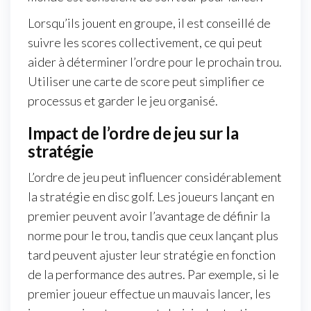
Lorsqu’ils jouent en groupe, il est conseillé de
suivre les scores collectivement, ce qui peut
aider à déterminer l’ordre pour le prochain trou.
Utiliser une carte de score peut simplifier ce
processus et garder le jeu organisé.
Impact de l’ordre de jeu sur la
stratégie
L’ordre de jeu peut influencer considérablement
la stratégie en disc golf. Les joueurs lançant en
premier peuvent avoir l’avantage de définir la
norme pour le trou, tandis que ceux lançant plus
tard peuvent ajuster leur stratégie en fonction
de la performance des autres. Par exemple, si le
premier joueur effectue un mauvais lancer, les