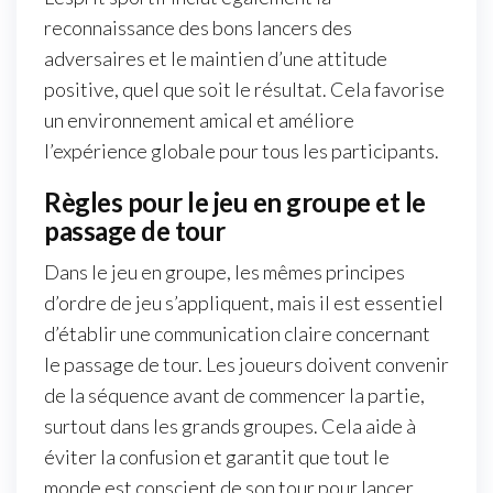
reconnaissance des bons lancers des
adversaires et le maintien d’une attitude
positive, quel que soit le résultat. Cela favorise
un environnement amical et améliore
l’expérience globale pour tous les participants.
Règles pour le jeu en groupe et le
passage de tour
Dans le jeu en groupe, les mêmes principes
d’ordre de jeu s’appliquent, mais il est essentiel
d’établir une communication claire concernant
le passage de tour. Les joueurs doivent convenir
de la séquence avant de commencer la partie,
surtout dans les grands groupes. Cela aide à
éviter la confusion et garantit que tout le
monde est conscient de son tour pour lancer.