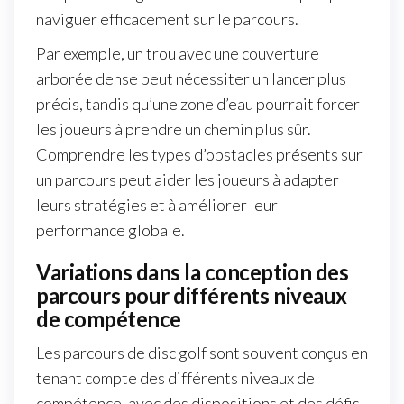
naviguer efficacement sur le parcours.
Par exemple, un trou avec une couverture
arborée dense peut nécessiter un lancer plus
précis, tandis qu’une zone d’eau pourrait forcer
les joueurs à prendre un chemin plus sûr.
Comprendre les types d’obstacles présents sur
un parcours peut aider les joueurs à adapter
leurs stratégies et à améliorer leur
performance globale.
Variations dans la conception des
parcours pour différents niveaux
de compétence
Les parcours de disc golf sont souvent conçus en
tenant compte des différents niveaux de
compétence, avec des dispositions et des défis