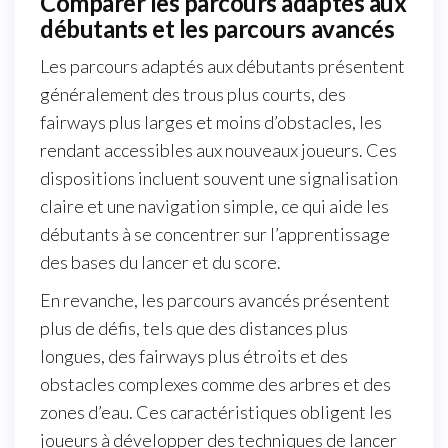
Comparer les parcours adaptés aux
débutants et les parcours avancés
Les parcours adaptés aux débutants présentent
généralement des trous plus courts, des
fairways plus larges et moins d’obstacles, les
rendant accessibles aux nouveaux joueurs. Ces
dispositions incluent souvent une signalisation
claire et une navigation simple, ce qui aide les
débutants à se concentrer sur l’apprentissage
des bases du lancer et du score.
En revanche, les parcours avancés présentent
plus de défis, tels que des distances plus
longues, des fairways plus étroits et des
obstacles complexes comme des arbres et des
zones d’eau. Ces caractéristiques obligent les
joueurs à développer des techniques de lancer