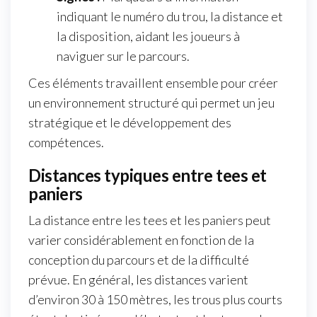
indiquant le numéro du trou, la distance et
la disposition, aidant les joueurs à
naviguer sur le parcours.
Ces éléments travaillent ensemble pour créer
un environnement structuré qui permet un jeu
stratégique et le développement des
compétences.
Distances typiques entre tees et
paniers
La distance entre les tees et les paniers peut
varier considérablement en fonction de la
conception du parcours et de la difficulté
prévue. En général, les distances varient
d’environ 30 à 150 mètres, les trous plus courts