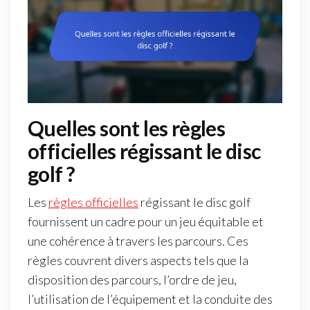
Quelles sont les règles
officielles régissant le disc
golf ?
Les
règles officielles
régissant le disc golf
fournissent un cadre pour un jeu équitable et
une cohérence à travers les parcours. Ces
règles couvrent divers aspects tels que la
disposition des parcours, l’ordre de jeu,
l’utilisation de l’équipement et la conduite des