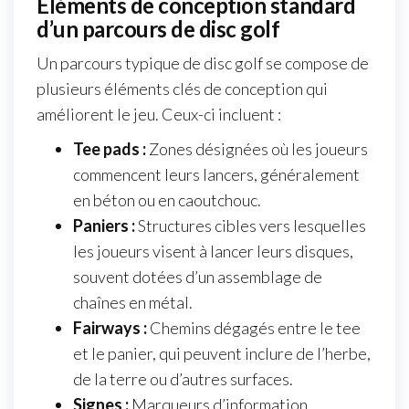
Éléments de conception standard
d’un parcours de disc golf
Un parcours typique de disc golf se compose de
plusieurs éléments clés de conception qui
améliorent le jeu. Ceux-ci incluent :
Tee pads :
Zones désignées où les joueurs
commencent leurs lancers, généralement
en béton ou en caoutchouc.
Paniers :
Structures cibles vers lesquelles
les joueurs visent à lancer leurs disques,
souvent dotées d’un assemblage de
chaînes en métal.
Fairways :
Chemins dégagés entre le tee
et le panier, qui peuvent inclure de l’herbe,
de la terre ou d’autres surfaces.
Signes :
Marqueurs d’information