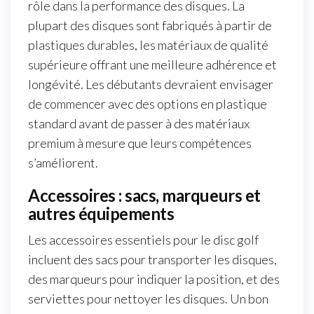
rôle dans la performance des disques. La
plupart des disques sont fabriqués à partir de
plastiques durables, les matériaux de qualité
supérieure offrant une meilleure adhérence et
longévité. Les débutants devraient envisager
de commencer avec des options en plastique
standard avant de passer à des matériaux
premium à mesure que leurs compétences
s’améliorent.
Accessoires : sacs, marqueurs et
autres équipements
Les accessoires essentiels pour le disc golf
incluent des sacs pour transporter les disques,
des marqueurs pour indiquer la position, et des
serviettes pour nettoyer les disques. Un bon