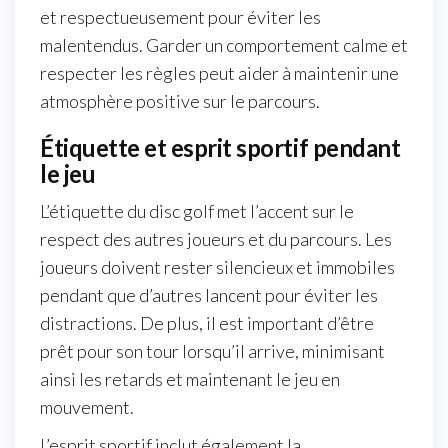
et respectueusement pour éviter les
malentendus. Garder un comportement calme et
respecter les règles peut aider à maintenir une
atmosphère positive sur le parcours.
Étiquette et esprit sportif pendant
le jeu
L’étiquette du disc golf met l’accent sur le
respect des autres joueurs et du parcours. Les
joueurs doivent rester silencieux et immobiles
pendant que d’autres lancent pour éviter les
distractions. De plus, il est important d’être
prêt pour son tour lorsqu’il arrive, minimisant
ainsi les retards et maintenant le jeu en
mouvement.
L’esprit sportif inclut également la