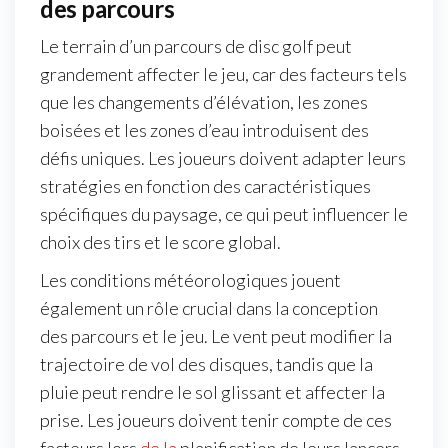
des parcours
Le terrain d’un parcours de disc golf peut
grandement affecter le jeu, car des facteurs tels
que les changements d’élévation, les zones
boisées et les zones d’eau introduisent des
défis uniques. Les joueurs doivent adapter leurs
stratégies en fonction des caractéristiques
spécifiques du paysage, ce qui peut influencer le
choix des tirs et le score global.
Les conditions météorologiques jouent
également un rôle crucial dans la conception
des parcours et le jeu. Le vent peut modifier la
trajectoire de vol des disques, tandis que la
pluie peut rendre le sol glissant et affecter la
prise. Les joueurs doivent tenir compte de ces
facteurs lors
de la
planification de leurs lancers