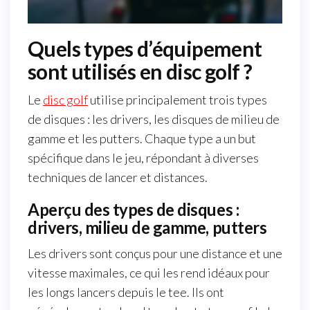
Quels types d’équipement
sont utilisés en disc golf ?
Le
disc golf
utilise principalement trois types
de disques : les drivers, les disques de milieu de
gamme et les putters. Chaque type a un but
spécifique dans le jeu, répondant à diverses
techniques de lancer et distances.
Aperçu des types de disques :
drivers, milieu de gamme, putters
Les drivers sont conçus pour une distance et une
vitesse maximales, ce qui les rend idéaux pour
les longs lancers depuis le tee. Ils ont