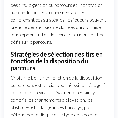
des tirs, la gestion du parcours et l’adaptation
aux conditions environnementales. En
comprenant ces stratégies, les joueurs peuvent
prendre des décisions éclairées qui optimisent
leurs opportunités de score et surmontent les
défis sur le parcours.
Stratégies de sélection des tirs en
fonction de la disposition du
parcours
Choisir le bon tir en fonction de la disposition
du parcours est crucial pour réussir au disc golf.
Les joueurs devraient évaluer le terrain, y
compris les changements d’élévation, les
obstacles et la largeur des fairways, pour
déterminer le disque et le type de lancer les