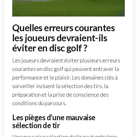
Quelles erreurs courantes
les joueurs devraient-ils
éviter en disc golf ?
Les joueurs devraient éviter plusieurs erreurs
courantes en disc golf qui peuvent entraver la
performance et le plaisir. Les domaines clés à
surveiller incluent la sélection des tirs, la
préparation et la prise de conscience des
conditions du parcours.
Les pièges d’une mauvaise
sélection de tir
Une mauvaise sélection de tir peut entraîner