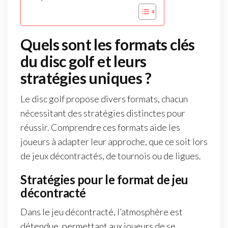
Quels sont les formats clés
du disc golf et leurs
stratégies uniques ?
Le disc golf propose divers formats, chacun
nécessitant des stratégies distinctes pour
réussir. Comprendre ces formats aide les
joueurs à adapter leur approche, que ce soit lors
de jeux décontractés, de tournois ou de ligues.
Stratégies pour le format de jeu
décontracté
Dans le jeu décontracté, l’atmosphère est
détendue, permettant aux joueurs de se