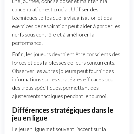
une journée, donc se doser et maintenir la
concentration est crucial. Utiliser des
techniques telles que la visualisation et des
exercices de respiration peut aider à garder les
nerfs sous contrôle et à améliorer la
performance.
Enfin, les joueurs devraient être conscients des
forces et des faiblesses de leurs concurrents.
Observer les autres joueurs peut fournir des
informations sur les stratégies efficaces pour
des trous spécifiques, permettant des
ajustements tactiques pendant le tournoi.
Différences stratégiques dans le
jeu en ligue
Le jeu en ligue met souvent l’accent sur la