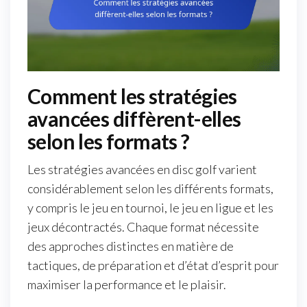
Comment les stratégies
avancées diffèrent-elles
selon les formats ?
Les stratégies avancées en disc golf varient
considérablement selon les différents formats,
y compris le jeu en tournoi, le jeu en ligue et les
jeux décontractés. Chaque format nécessite
des approches distinctes en matière de
tactiques, de préparation et d’état d’esprit pour
maximiser la performance et le plaisir.