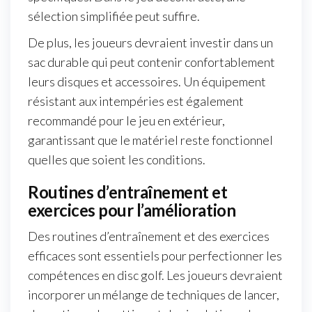
sélection simplifiée peut suffire.
De plus, les joueurs devraient investir dans un
sac durable qui peut contenir confortablement
leurs disques et accessoires. Un équipement
résistant aux intempéries est également
recommandé pour le jeu en extérieur,
garantissant que le matériel reste fonctionnel
quelles que soient les conditions.
Routines d’entraînement et
exercices pour l’amélioration
Des routines d’entraînement et des exercices
efficaces sont essentiels pour perfectionner les
compétences en disc golf. Les joueurs devraient
incorporer un mélange de techniques de lancer,