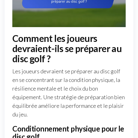
Comment les joueurs
devraient-ils se préparer au
disc golf ?
Les joueurs devraient se préparer au disc golf
en se concentrant sur la condition physique, la
résilience mentale et le choix du bon
équipement. Une stratégie de préparation bien
équilibrée améliore la performance et le plaisir
du jeu.
Conditionnement physique pour le
disc golf