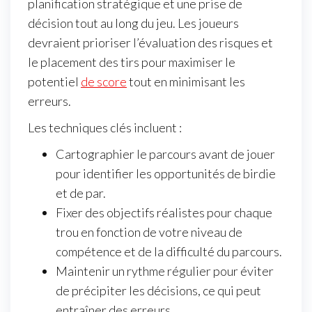
planification stratégique et une prise de
décision tout au long du jeu. Les joueurs
devraient prioriser l’évaluation des risques et
le placement des tirs pour maximiser le
potentiel
de score
tout en minimisant les
erreurs.
Les techniques clés incluent :
Cartographier le parcours avant de jouer
pour identifier les opportunités de birdie
et de par.
Fixer des objectifs réalistes pour chaque
trou en fonction de votre niveau de
compétence et de la difficulté du parcours.
Maintenir un rythme régulier pour éviter
de précipiter les décisions, ce qui peut
entraîner des erreurs.