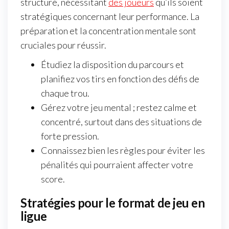
structuré, nécessitant
des joueurs
qu’ils soient
stratégiques concernant leur performance. La
préparation et la concentration mentale sont
cruciales pour réussir.
Étudiez la disposition du parcours et
planifiez vos tirs en fonction des défis de
chaque trou.
Gérez votre jeu mental ; restez calme et
concentré, surtout dans des situations de
forte pression.
Connaissez bien les règles pour éviter les
pénalités qui pourraient affecter votre
score.
Stratégies pour le format de jeu en
ligue