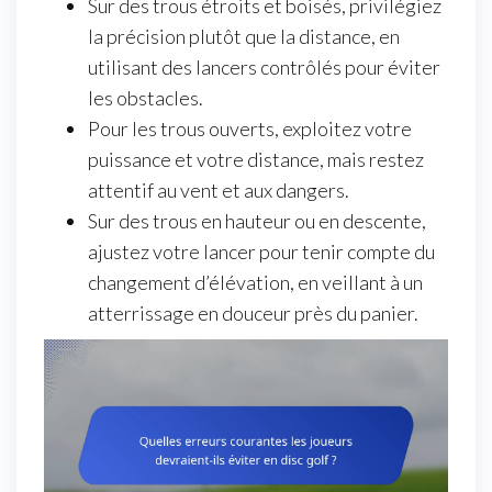
Sur des trous étroits et boisés, privilégiez
la précision plutôt que la distance, en
utilisant des lancers contrôlés pour éviter
les obstacles.
Pour les trous ouverts, exploitez votre
puissance et votre distance, mais restez
attentif au vent et aux dangers.
Sur des trous en hauteur ou en descente,
ajustez votre lancer pour tenir compte du
changement d’élévation, en veillant à un
atterrissage en douceur près du panier.