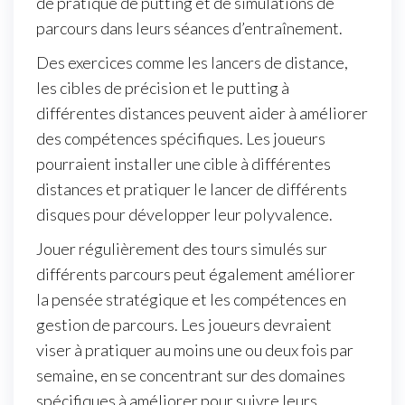
de pratique de putting et de simulations de
parcours dans leurs séances d’entraînement.
Des exercices comme les lancers de distance,
les cibles de précision et le putting à
différentes distances peuvent aider à améliorer
des compétences spécifiques. Les joueurs
pourraient installer une cible à différentes
distances et pratiquer le lancer de différents
disques pour développer leur polyvalence.
Jouer régulièrement des tours simulés sur
différents parcours peut également améliorer
la pensée stratégique et les compétences en
gestion de parcours. Les joueurs devraient
viser à pratiquer au moins une ou deux fois par
semaine, en se concentrant sur des domaines
spécifiques à améliorer pour suivre leurs