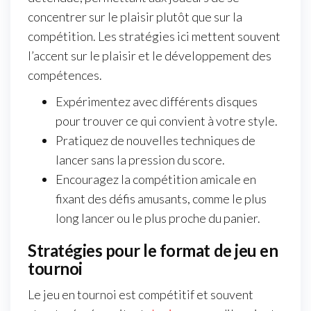
concentrer sur le plaisir plutôt que sur la
compétition. Les stratégies ici mettent souvent
l’accent sur le plaisir et le développement des
compétences.
Expérimentez avec différents disques
pour trouver ce qui convient à votre style.
Pratiquez de nouvelles techniques de
lancer sans la pression du score.
Encouragez la compétition amicale en
fixant des défis amusants, comme le plus
long lancer ou le plus proche du panier.
Stratégies pour le format de jeu en
tournoi
Le jeu en tournoi est compétitif et souvent