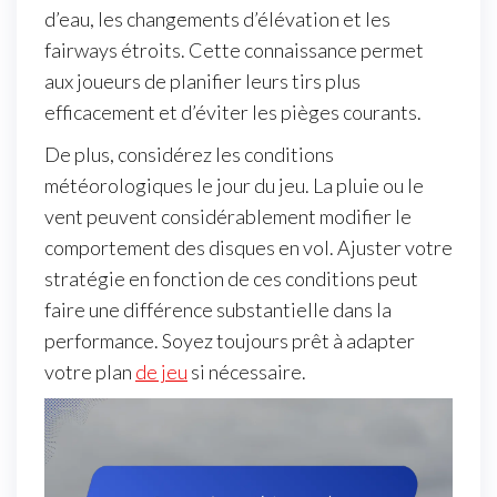
d’eau, les changements d’élévation et les
fairways étroits. Cette connaissance permet
aux joueurs de planifier leurs tirs plus
efficacement et d’éviter les pièges courants.
De plus, considérez les conditions
météorologiques le jour du jeu. La pluie ou le
vent peuvent considérablement modifier le
comportement des disques en vol. Ajuster votre
stratégie en fonction de ces conditions peut
faire une différence substantielle dans la
performance. Soyez toujours prêt à adapter
votre plan
de jeu
si nécessaire.