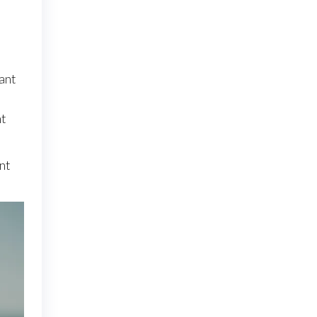
ant
nt
nt