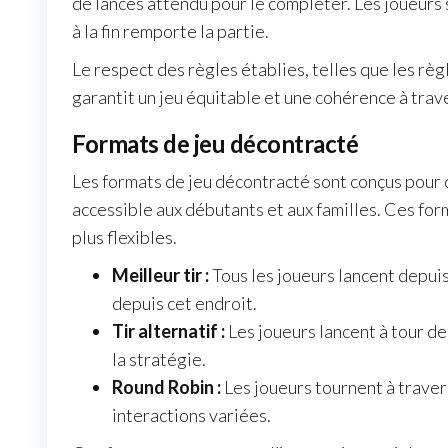
de lancés attendu pour le compléter. Les joueurs s
à la fin remporte la partie.
Le respect des règles établies, telles que les rè
garantit un jeu équitable et une cohérence à trav
Formats de jeu décontracté
Les formats de jeu décontracté sont conçus pour 
accessible aux débutants et aux familles. Ces f
plus flexibles.
Meilleur tir :
Tous les joueurs lancent depuis 
depuis cet endroit.
Tir alternatif :
Les joueurs lancent à tour de
la stratégie.
Round Robin :
Les joueurs tournent à traver
interactions variées.