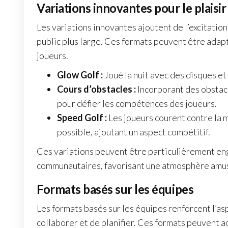
Variations innovantes pour le plaisir
Les variations innovantes ajoutent de l’excitation 
public plus large. Ces formats peuvent être ada
joueurs.
Glow Golf :
Joué la nuit avec des disques et
Cours d’obstacles :
Incorporant des obstacle
pour défier les compétences des joueurs.
Speed Golf :
Les joueurs courent contre la 
possible, ajoutant un aspect compétitif.
Ces variations peuvent être particulièrement en
communautaires, favorisant une atmosphère amu
Formats basés sur les équipes
Les formats basés sur les équipes renforcent l’as
collaborer et de planifier. Ces formats peuvent a