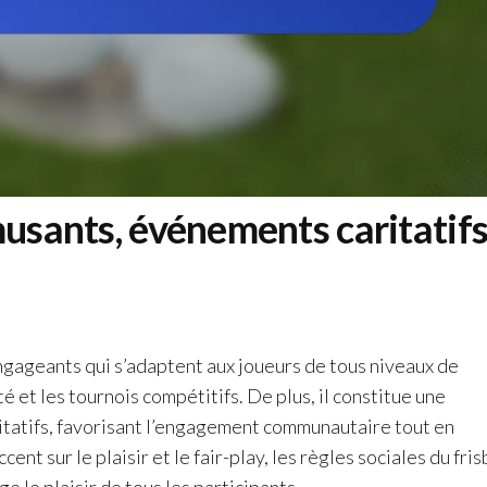
musants, événements caritatifs
ngageants qui s’adaptent aux joueurs de tous niveaux de
é et les tournois compétitifs. De plus, il constitue une
tatifs, favorisant l’engagement communautaire tout en
nt sur le plaisir et le fair-play, les règles sociales du fri