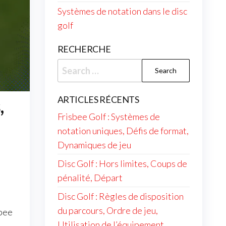
Systèmes de notation dans le disc
golf
RECHERCHE
Search
for:
ARTICLES RÉCENTS
,
Frisbee Golf : Systèmes de
notation uniques, Défis de format,
Dynamiques de jeu
Disc Golf : Hors limites, Coups de
pénalité, Départ
Disc Golf : Règles de disposition
du parcours, Ordre de jeu,
sbee
Utilisation de l’équipement