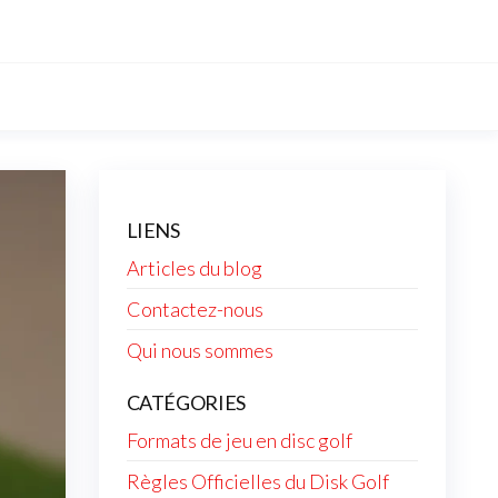
LIENS
Articles du blog
Contactez-nous
Qui nous sommes
CATÉGORIES
Formats de jeu en disc golf
Règles Officielles du Disk Golf