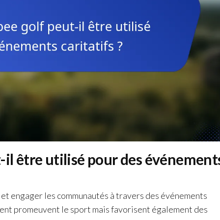
-il être utilisé pour des événement
ds et engager les communautés à travers des événements
ent promeuvent le sport mais favorisent également des