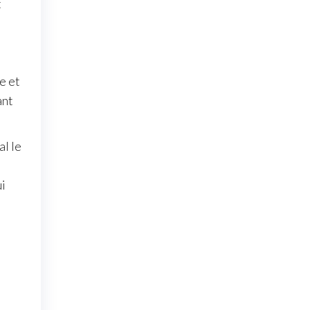
t
e et
ant
al le
ui