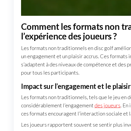
Comment les formats non tra
l’expérience des joueurs ?
Les formats non traditionnels en disc golf améli
un engagement et un plaisir accrus. Ces formats i
s’adaptent à des niveaux de compétence et des pré
pour tous les participants.
Impact sur l’engagement et le plaisi
Les formats non traditionnels, tels que le jeu en
considérablement l’engagement
des joueurs
. En
ces formats encouragent l’interaction sociale et 
Les joueurs rapportent souvent se sentir plus inve