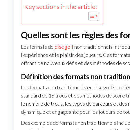
Key sections in the article:
Quelles sont les règles des fo
Les formats de
disc golf
non traditionnels introdu
l’expérience et le plaisir des joueurs. Ces format
offrant de nouveaux défis et des méthodes de sco
Définition des formats non traditio
Les formats non traditionnels en disc golf se réfèr
standard de 18 trous et des méthodes de score tr
le nombre de trous, les types de parcours et des r
dynamique et engageante pour les joueurs de to
Des exemples de formats non traditionnels incluent 