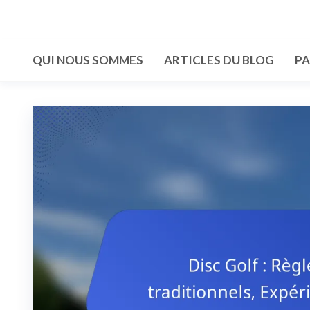
Skip
to
the
QUI NOUS SOMMES
ARTICLES DU BLOG
PA
content