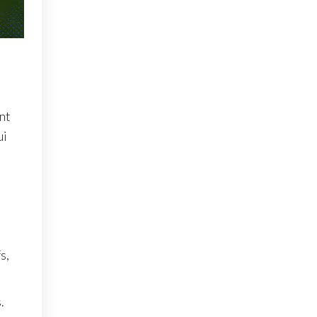
nt
ui
s,
.