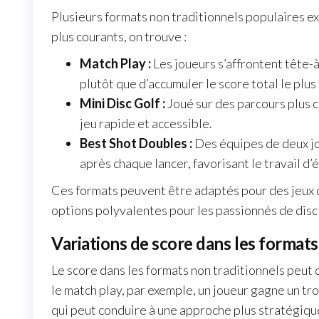
Plusieurs formats non traditionnels populaires e
plus courants, on trouve :
Match Play :
Les joueurs s’affrontent tête-à
plutôt que d’accumuler le score total le plus
Mini Disc Golf :
Joué sur des parcours plus c
jeu rapide et accessible.
Best Shot Doubles :
Des équipes de deux jou
après chaque lancer, favorisant le travail d’
Ces formats peuvent être adaptés pour des jeux 
options polyvalentes pour les passionnés de disc 
Variations de score dans les formats
Le score dans les formats non traditionnels peut 
le match play, par exemple, un joueur gagne un tr
qui peut conduire à une approche plus stratégiqu