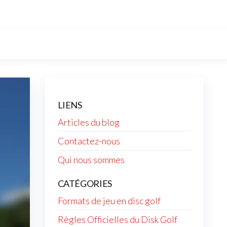
LIENS
Articles du blog
Contactez-nous
Qui nous sommes
CATÉGORIES
Formats de jeu en disc golf
Règles Officielles du Disk Golf