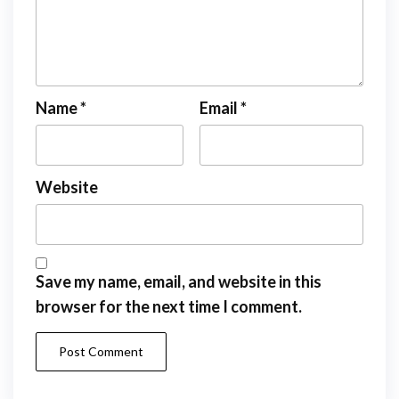
Name
*
Email
*
Website
Save my name, email, and website in this
browser for the next time I comment.