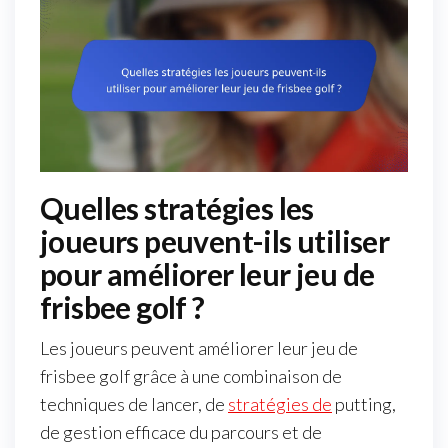
Quelles stratégies les
joueurs peuvent-ils utiliser
pour améliorer leur jeu de
frisbee golf ?
Les joueurs peuvent améliorer leur jeu de
frisbee golf grâce à une combinaison de
techniques de lancer, de
stratégies de
putting,
de gestion efficace du parcours et de