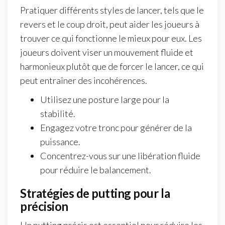
Pratiquer différents styles de lancer, tels que le
revers et le coup droit, peut aider les joueurs à
trouver ce qui fonctionne le mieux pour eux. Les
joueurs doivent viser un mouvement fluide et
harmonieux plutôt que de forcer le lancer, ce qui
peut entraîner des incohérences.
Utilisez une posture large pour la
stabilité.
Engagez votre tronc pour générer de la
puissance.
Concentrez-vous sur une libération fluide
pour réduire le balancement.
Stratégies de putting pour la
précision
Un putting précis est essentiel pour réduire les