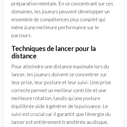
préparation mentale. En se concentrant sur ces
domaines, les joueurs peuvent développer un
ensemble de compétences plus complet qui
mène à une meilleure performance sur le
parcours.
Techniques de lancer pour la
distance
Pour atteindre une distance maximale lors du
lancer, les joueurs doivent se concentrer sur
leur prise, leur posture et leur suivi. Une prise
correcte permet un meilleur contrôle et une
meilleure rotation, tandis qu’une posture
équilibrée aide à générer de la puissance. Le
suivi est crucial car il garantit que l’énergie du
lancer est entièrement transférée au disque.