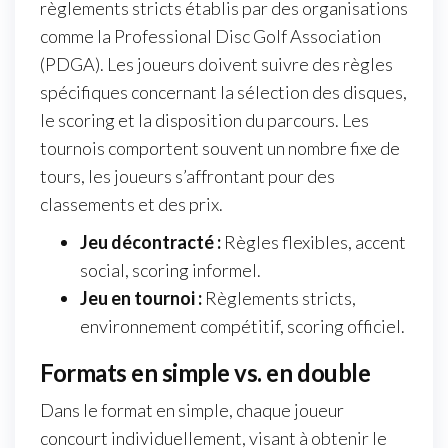
règlements stricts établis par des organisations
comme la Professional Disc Golf Association
(PDGA). Les joueurs doivent suivre des règles
spécifiques concernant la sélection des disques,
le scoring et la disposition du parcours. Les
tournois comportent souvent un nombre fixe de
tours, les joueurs s’affrontant pour des
classements et des prix.
Jeu décontracté :
Règles flexibles, accent
social, scoring informel.
Jeu en tournoi :
Règlements stricts,
environnement compétitif, scoring officiel.
Formats en simple vs. en double
Dans le format en simple, chaque joueur
concourt individuellement, visant à obtenir le