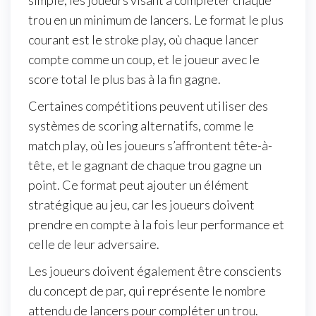
simple, les joueurs visant à compléter chaque
trou en un minimum de lancers. Le format le plus
courant est le stroke play, où chaque lancer
compte comme un coup, et le joueur avec le
score total le plus bas à la fin gagne.
Certaines compétitions peuvent utiliser des
systèmes de scoring alternatifs, comme le
match play, où les joueurs s’affrontent tête-à-
tête, et le gagnant de chaque trou gagne un
point. Ce format peut ajouter un élément
stratégique au jeu, car les joueurs doivent
prendre en compte à la fois leur performance et
celle de leur adversaire.
Les joueurs doivent également être conscients
du concept de par, qui représente le nombre
attendu de lancers pour compléter un trou.