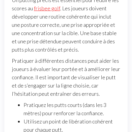
scores au
frisbee golf
. Les joueurs doivent
développer une routine cohérente qui inclut
une posture correcte, une prise appropriée et
une concentration sur la cible. Une base stable
et une prise détendue peuvent conduire à des
putts plus contrôlés et précis.
Pratiquer à différentes distances peut aider les
joueurs à évaluer leur portée et à améliorer leur
confiance. Il est important de visualiser le putt
et de s’engager sur la ligne choisie, car
l’hésitation peut entraîner des erreurs.
Pratiquez les putts courts (dans les 3
mètres) pour renforcer la confiance.
Utilisez un point de libération cohérent
pour chaque putt.