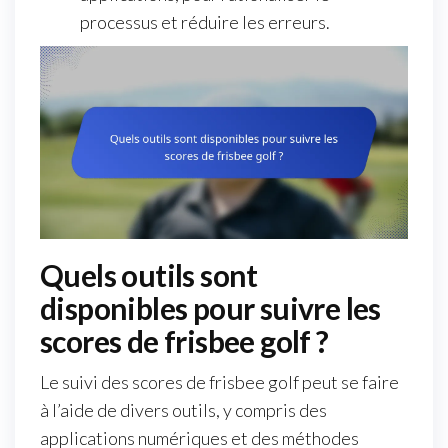
processus et réduire les erreurs.
Quels outils sont
disponibles pour suivre les
scores de frisbee golf ?
Le suivi des scores de frisbee golf peut se faire
à l’aide de divers outils, y compris des
applications numériques et des méthodes