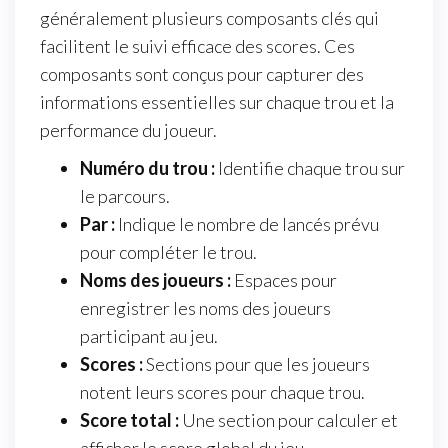
généralement plusieurs composants clés qui
facilitent le suivi efficace des scores. Ces
composants sont conçus pour capturer des
informations essentielles sur chaque trou et la
performance du joueur.
Numéro du trou :
Identifie chaque trou sur
le parcours.
Par :
Indique le nombre de lancés prévu
pour compléter le trou.
Noms des joueurs :
Espaces pour
enregistrer les noms des joueurs
participant au jeu.
Scores :
Sections pour que les joueurs
notent leurs scores pour chaque trou.
Score total :
Une section pour calculer et
afficher le score global du jeu.