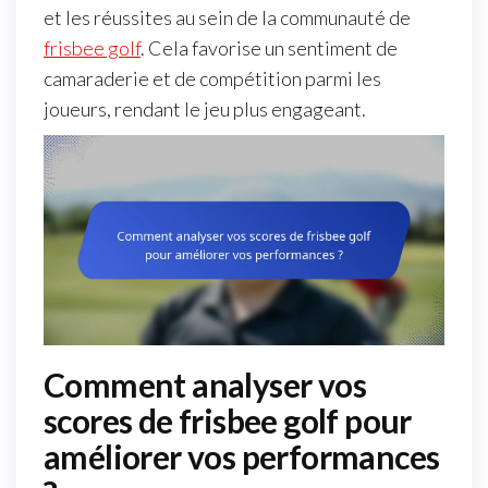
et les réussites au sein de la communauté de
frisbee golf
. Cela favorise un sentiment de
camaraderie et de compétition parmi les
joueurs, rendant le jeu plus engageant.
Comment analyser vos
scores de frisbee golf pour
améliorer vos performances