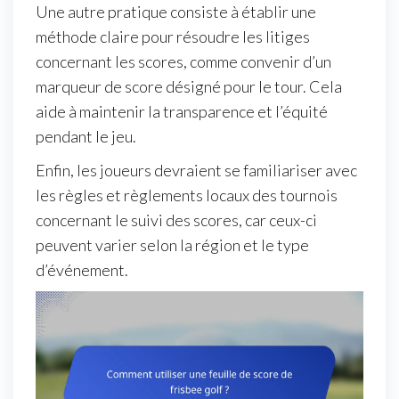
Une autre pratique consiste à établir une
méthode claire pour résoudre les litiges
concernant les scores, comme convenir d’un
marqueur de score désigné pour le tour. Cela
aide à maintenir la transparence et l’équité
pendant le jeu.
Enfin, les joueurs devraient se familiariser avec
les règles et règlements locaux des tournois
concernant le suivi des scores, car ceux-ci
peuvent varier selon la région et le type
d’événement.