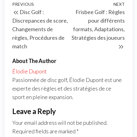
Post
Previous
PREVIOUS
NEXT
Next
Disc Golf :
Frisbee Golf : Règles
navigation
Post
Post
Discrepances de score,
pour différents
Changements de
formats, Adaptations,
règles, Procédures de
Stratégies des joueurs
match
About The Author
Élodie Dupont
Passionnée de disc golf, Élodie Dupont est une
experte des règles et des stratégies de ce
sport en pleine expansion.
Leave a Reply
Your email address will not be published.
Required fields are marked
*