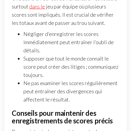
surtout
dans le
jeu par équipe où plusieurs
scores sont impliqués. Il est crucial de vérifier
les totaux avant de passer au trou suivant.
Négliger d’enregistrer les scores
immédiatement peut entraîner l’oubli de
détails.
Supposer que tout le monde connaît le
score peut créer des litiges ; communiquez
toujours.
Ne pas examiner les scores régulièrement
peut entraîner des divergences qui
affectent le résultat.
Conseils pour maintenir des
enregistrements de scores précis