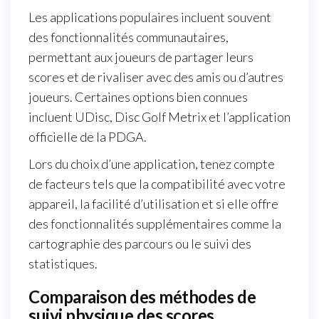
Les applications populaires incluent souvent
des fonctionnalités communautaires,
permettant aux joueurs de partager leurs
scores et de rivaliser avec des amis ou d’autres
joueurs. Certaines options bien connues
incluent UDisc, Disc Golf Metrix et l’application
officielle de la PDGA.
Lors du choix d’une application, tenez compte
de facteurs tels que la compatibilité avec votre
appareil, la facilité d’utilisation et si elle offre
des fonctionnalités supplémentaires comme la
cartographie des parcours ou le suivi des
statistiques.
Comparaison des méthodes de
suivi physique des scores