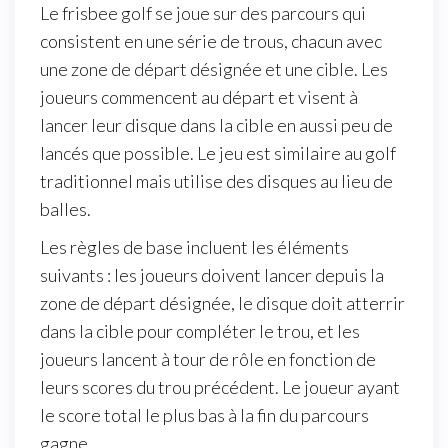
Le frisbee golf se joue sur des parcours qui
consistent en une série de trous, chacun avec
une zone de départ désignée et une cible. Les
joueurs commencent au départ et visent à
lancer leur disque dans la cible en aussi peu de
lancés que possible. Le jeu est similaire au golf
traditionnel mais utilise des disques au lieu de
balles.
Les règles de base incluent les éléments
suivants : les joueurs doivent lancer depuis la
zone de départ désignée, le disque doit atterrir
dans la cible pour compléter le trou, et les
joueurs lancent à tour de rôle en fonction de
leurs scores du trou précédent. Le joueur ayant
le score total le plus bas à la fin du parcours
gagne.